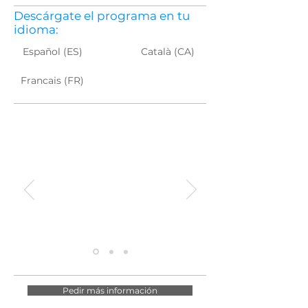
Descárgate el programa en tu
idioma:
Español (ES)
Català (CA)
Francais (FR)
El viaje de una vida
"lo que mas me gustó fue
la cultura única que se
vive en Tailandia
Pedir más información