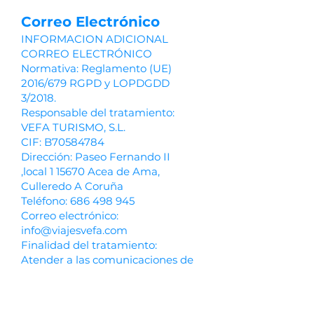
Correo Electrónico
INFORMACION ADICIONAL
CORREO ELECTRÓNICO
Normativa: Reglamento (UE)
2016/679 RGPD y LOPDGDD
3/2018.
Responsable del tratamiento:
VEFA TURISMO, S.L.
CIF: B70584784
Dirección: Paseo Fernando II
,local 1 15670 Acea de Ama,
Culleredo A Coruña
Teléfono:
686 498 945
Correo electrónico:
info@viajesvefa.com
Finalidad del tratamiento:
Atender a las comunicaciones de
interés para ambas partes.
Conservación de los datos: Los
datos personales serán