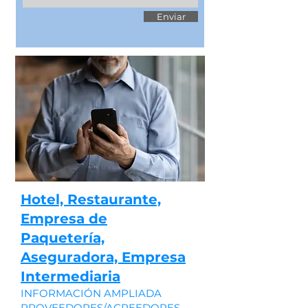
Enviar
Hotel, Restaurante,
Empresa de
Paquetería,
Aseguradora, Empresa
Intermediaria
INFORMACIÓN AMPLIADA
PROVEEDORES/ACREEDORES