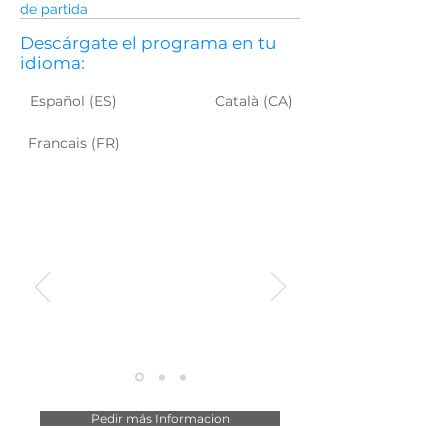
de partida
Descárgate el programa en tu
idioma:
Español (ES)
Català (CA)
Francais (FR)
QUE DICEN DE ESTE
VIAJE
"las mejores excursiones
de España"
Pedir más Informacion